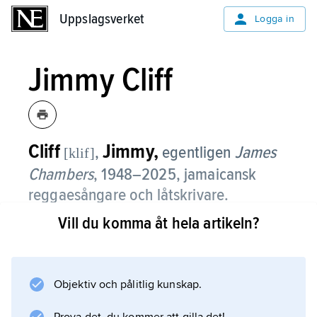
Uppslagsverket
Uppslagsverket
Logga in
Jimmy Cliff
Cliff
Jimmy,
,
egentligen
James
[klif]
Chambers
,
1948–2025, jamaicansk
reggaesångare och låtskrivare.
Vill du komma åt hela artikeln?
Jimmy Cliff var en av reggaemusikens
förgrundsgestalter. Efter att ha flyttat till
Storbritannien fick han sitt genombrott 1969
med låtar som ”Wonderful World, Beautiful
Objektiv och pålitlig kunskap.
People” och ”Many Rivers to Cross”.