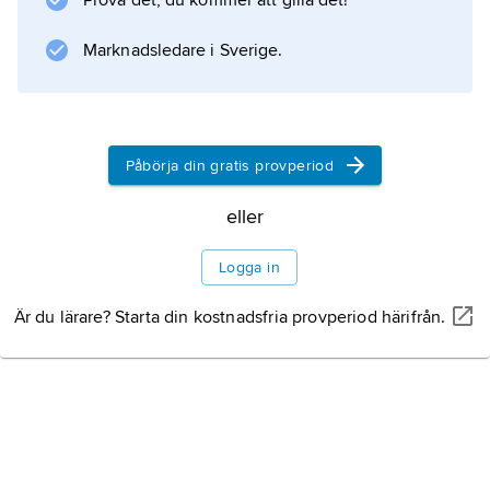
Prova det, du kommer att gilla det!
Marknadsledare i Sverige.
Information om artikeln
Påbörja din gratis provperiod
eller
Logga in
Är du lärare? Starta din kostnadsfria provperiod härifrån.