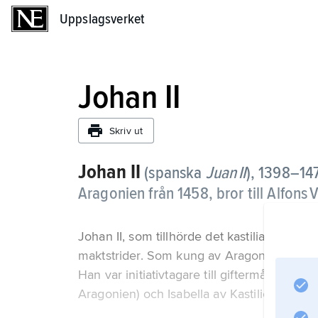
Uppslagsverket
Uppslagsverket
Johan II
Skriv ut
Johan II
(spanska
Juan
II
),
1398–147
Aragonien från 1458, bror till Alfons
Johan II, som tillhörde det kastilianska hus
maktstrider. Som kung av Aragonien låg h
Han var initiativtagare till giftermålet mel
Aragonien) och Isabella av Kastilien.