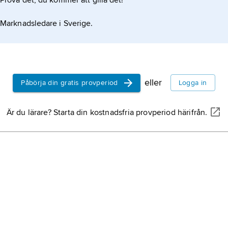
Prova det, du kommer att gilla det!
Marknadsledare i Sverige.
eller
Påbörja din gratis provperiod
Logga in
Är du lärare? Starta din kostnadsfria provperiod härifrån.