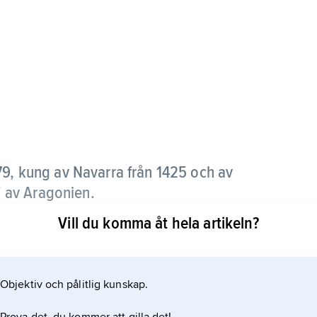
9, kung av Navarra från 1425 och av
V
av Aragonien.
Vill du komma åt hela artikeln?
et Trastámara, var djupt involverad i Kastiliens inre
an 1462–72 i krig med Kataloniens borgerskap.
lan sonen Ferdinand (den blivande Ferdinand II av
Objektiv och pålitlig kunskap.