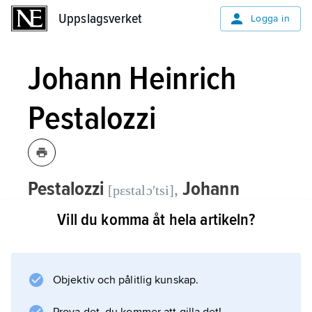
Uppslagsverket
Uppslagsverket
Logga in
Johann Heinrich
Pestalozzi
Pestalozzi
Johann
,
[pɛstalɔʹtsi]
Heinrich,
född 12 januari 1746, död 17
Vill du komma åt hela artikeln?
februari 1827, schweizisk pedagog.
Pestalozzi ägnade tidigt stort intresse åt
Objektiv och pålitlig kunskap.
fattiga barns livsvillkor och inrättade 1775 en
uppfostringsanstalt där fattiga barn fick