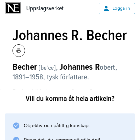
Uppslagsverket
Uppslagsverket
Logga in
Johannes R. Becher
Becher
Johannes R
,
obert,
[beʹçɐ]
1891–1958, tysk författare.
Becher började som antiborgerlig,
Vill du komma åt hela artikeln?
expressionistisk diktare och efter ryska
revolutionen anslöt han sig 1919 till det
kommunistiska partiet. Han gick i exil 1933
och levde i Moskva 1935–45. Becher blev
Objektiv och pålitlig kunskap.
efter krigsslutet en av drivkrafterna bakom