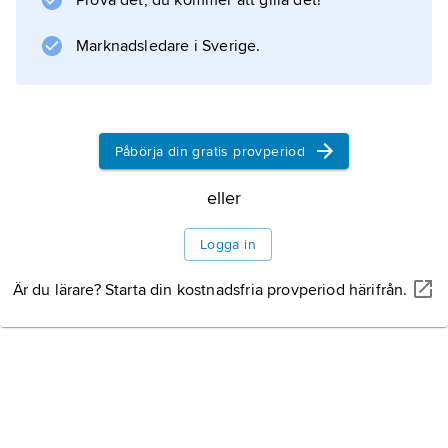
Prova det, du kommer att gilla det!
uppbyggandet av kulturlivet i Östtyskland; han
var landets kulturminister från 1954.
Marknadsledare i Sverige.
Information om artikeln
Påbörja din gratis provperiod
eller
Logga in
Är du lärare? Starta din kostnadsfria provperiod härifrån.