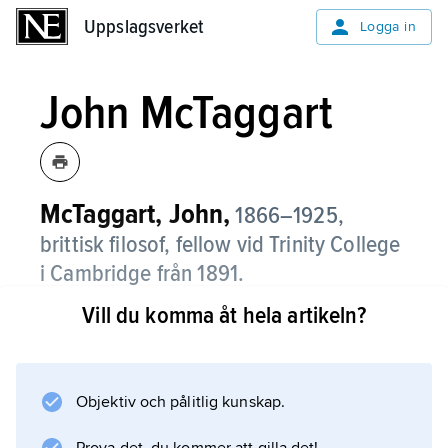
Uppslagsverket
Uppslagsverket
Logga in
John McTaggart
McTaggart, John,
1866–1925,
brittisk filosof, fellow vid Trinity College
i Cambridge från 1891.
Vill du komma åt hela artikeln?
M. mottog djupa intryck från Hegels filosofi,
som han ägnade flera inträngande studier,
bl.a.
A Commentary on Hegel’s Logic
Objektiv och pålitlig kunskap.
(1910). Hans viktigaste arbete blev dock