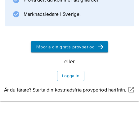
Prova det, du kommer att gilla det!
uppdrag att föreslå författningsreformer i
Indien.
Marknadsledare i Sverige.
Litteraturanvisning
Påbörja din gratis provperiod
eller
Information om artikeln
Logga in
Är du lärare? Starta din kostnadsfria provperiod härifrån.