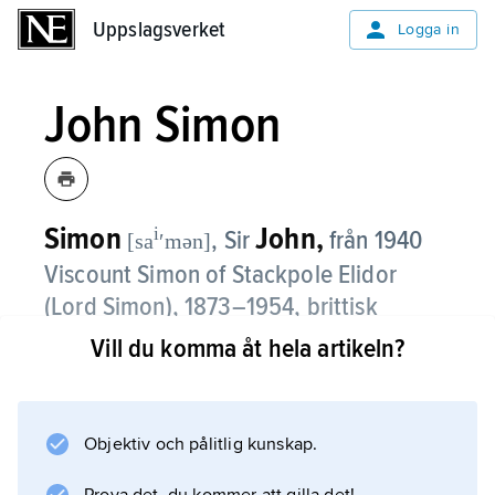
Uppslagsverket
Uppslagsverket
Logga in
John Simon
Simon
John,
i
, Sir
från 1940
[sa
ʹmən]
Viscount Simon of Stackpole Elidor
(Lord Simon),
1873–1954, brittisk
politiker (liberal), jurist.
Vill du komma åt hela artikeln?
Invald i underhuset 1906 innehade Simon från
1910 olika regeringsuppdrag, bl.a. som
Objektiv och pålitlig kunskap.
inrikesminister. Mot slutet av 1920-talet var
han ordförande i en kommission med