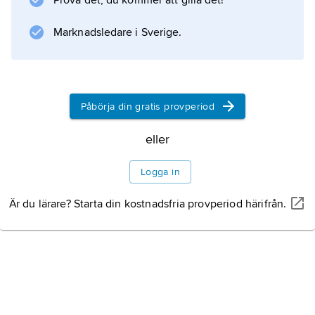
Prova det, du kommer att gilla det!
tyska och översattes till ett trettiotal språk.
Berättelsen om pojken Nonni, som bär
Marknadsledare i Sverige.
Svenssons eget isländska smeknamn, är
delvis självbiografisk.
Påbörja din gratis provperiod
Information om artikeln
eller
Logga in
Är du lärare? Starta din kostnadsfria provperiod härifrån.