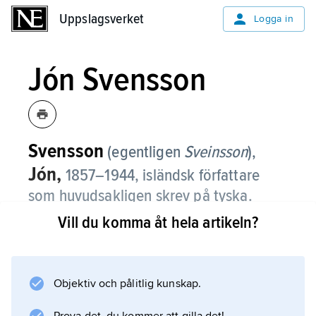
Uppslagsverket
Uppslagsverket
Logga in
Jón Svensson
Svensson
(egentligen
Sveinsson
),
Jón,
1857–1944, isländsk författare
som huvudsakligen skrev på tyska.
Vill du komma åt hela artikeln?
Jón Svensson lämnade Island i tonåren,
studerade i flera europeiska länder och blev
katolik. Hans mest kända verk,
Nonni
Objektiv och pålitlig kunskap.
(1913) och dess fortsättningar, utgavs först på