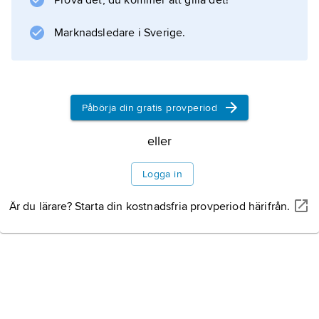
Prova det, du kommer att gilla det!
Marknadsledare i Sverige.
Påbörja din gratis provperiod
eller
Logga in
Är du lärare? Starta din kostnadsfria provperiod härifrån.