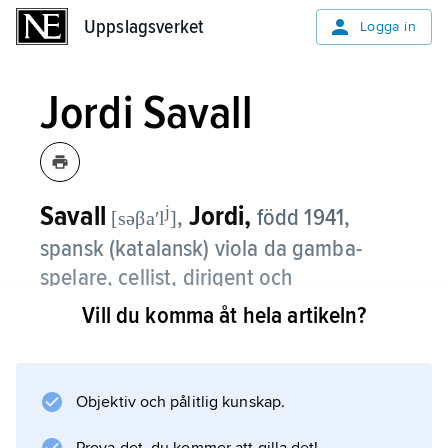
Uppslagsverket
Uppslagsverket
Logga in
Jordi Savall
Savall
Jordi,
j
,
född 1941,
[səβaʹl
]
spansk (katalansk) viola da gamba-
spelare, cellist, dirigent och
musikforskare.
Vill du komma åt hela artikeln?
Jordi Savall studerade violoncell vid
konservatoriet i Barcelona och tidig musik vid
Objektiv och pålitlig kunskap.
Schola Cantorum Basiliensis i Basel. År 1974
bildade han tillsammans med hustrun,