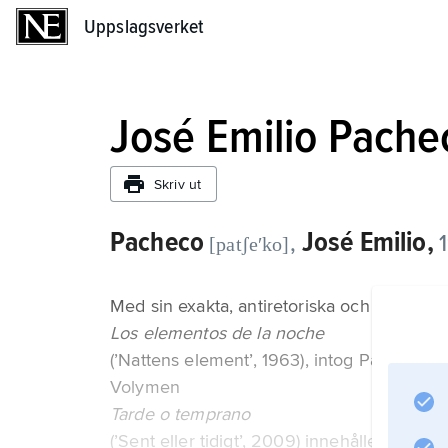
Uppslagsverket
Uppslagsverket
José Emilio Pache
Skriv ut
Pacheco
José Emilio,
,
[patʃeʹko]
Med sin exakta, antiretoriska och experime
Los elementos de la noche
(’Nattens element’, 1963), intog Pacheco en
Volymen
Tarde o temprano
(’Sent eller tidigt’, 2009) innehåller samlad