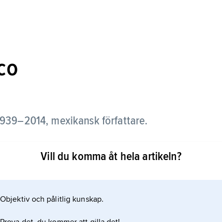
co
1939–2014, mexikansk författare.
ntella poesi, från debutsamlingen
Vill du komma åt hela artikeln?
 central position i samtida mexikansk diktning.
Objektiv och pålitlig kunskap.
e dikter från 1958 till 2009.