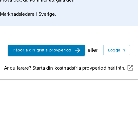
Prova det, du kommer att gilla det!
Marknadsledare i Sverige.
eller
Påbörja din gratis provperiod
Logga in
Är du lärare? Starta din kostnadsfria provperiod härifrån.