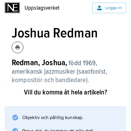
Uppslagsverket
Uppslagsverket
Logga in
Joshua Redman
Redman, Joshua,
född 1969,
amerikansk jazzmusiker (saxofonist,
kompositör och bandledare).
Vill du komma åt hela artikeln?
År 1991 vann Redman en prestigefylld
musiktävling för jazzsaxofonister, och under
1990-talet har han, lanserad som stjärnskott,
väckt stor uppmärksamhet, bl.a. med albumet
Objektiv och pålitlig kunskap.
Wish