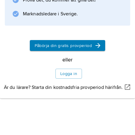
Prova det, du kommer att gilla det!
(1993). Sedan 1994 leder han egna turnéband,
som på skivan
Marknadsledare i Sverige.
Timeless Tales
(1998). År 1996 medverkade Redman i
jazzfilmen ”Kansas City”.
Påbörja din gratis provperiod
eller
Information om artikeln
Logga in
Är du lärare? Starta din kostnadsfria provperiod härifrån.