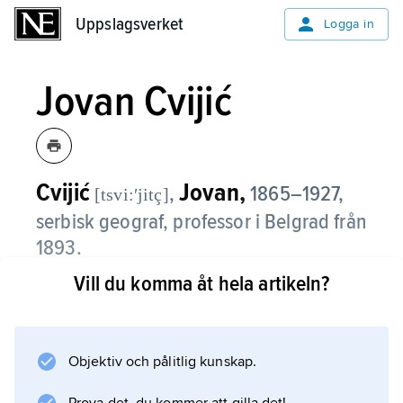
Uppslagsverket
Uppslagsverket
Logga in
Jovan Cvijić
Cvijić
Jovan,
,
1865–1927,
[tsvi:ʹjitç]
serbisk geograf, professor i Belgrad från
1893.
Vill du komma åt hela artikeln?
Han studerade särskilt Balkanhalvöns
karstlandskap och utgav grundläggande verk
därom, t.ex.
Das Karstphänomen
Objektiv och pålitlig kunskap.
(1893).