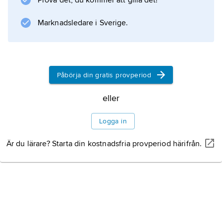
Prova det, du kommer att gilla det!
Marknadsledare i Sverige.
Information om artikeln
Påbörja din gratis provperiod
eller
Logga in
Är du lärare? Starta din kostnadsfria provperiod härifrån.