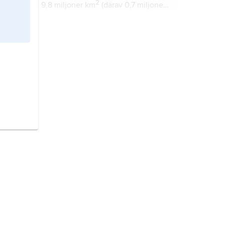
2
9,8 miljoner km
(därav 0,7 miljoner
2
km
vatten), 336,6 miljoner invånare
(2024).