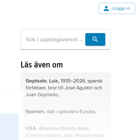
Logga in
Läs även om
Goytisolo
,
Luis,
1935–2026, spansk
författare, bror till José Agustín och
Juan Goytisolo.
Spanien,
stat i sydvästra Europa.
USA,
Amerikas förenta stater
,
Förenta staterna
, stat i Nordamerika;