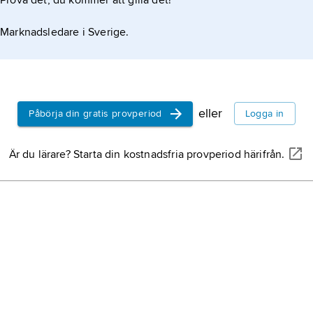
Prova det, du kommer att gilla det!
Marknadsledare i Sverige.
eller
Påbörja din gratis provperiod
Logga in
Är du lärare? Starta din kostnadsfria provperiod härifrån.