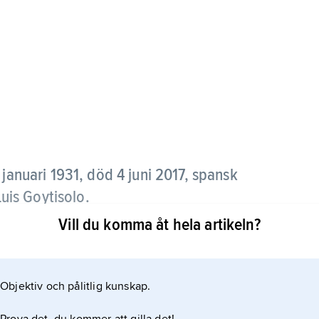
 januari 1931, död 4 juni 2017, spansk
Luis Goytisolo.
Vill du komma åt hela artikeln?
örfattare som på 1950-talet i romanform började
ns böcker förbjöds i Spanien under denna tid.
amhet redan vid debuten med
Objektiv och pålitlig kunskap.
essantaste verk från denna tidiga