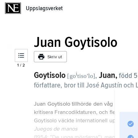
Uppslagsverket
Uppslagsverket
Juan Goytisolo
Skriv ut
1
/
2
Goytisolo
Juan,
i
,
född 5
[go
tisoʹlo]
författare, bror till José Agustín och 
Juan Goytisolo tillhörde den våg av unga f
kritisera Francodiktaturen, och flera av ha
Goytisolo väckte internationell uppmärks
Juegos de manos
(1954; ”De unga mördarna”), men hans intr