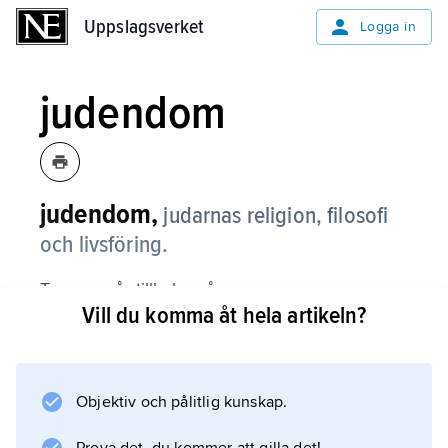
Uppslagsverket
Uppslagsverket
Logga in
judendom
judendom,
judarnas religion, filosofi
och livsföring.
Termen går tillbaka på
Vill du komma åt hela artikeln?
judaismoʹs
hos grekisktalande judar vid vår tideräknings
början. Motsvarande hebreiska
yahaduʹt
Objektiv och pålitlig kunskap.
förekommer först under medeltiden. I nutiden