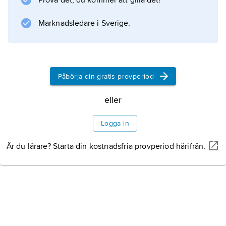
Prova det, du kommer att gilla det!
Europa och Sverige flera gånger.
Marknadsledare i Sverige.
Information om artikeln
Påbörja din gratis provperiod
eller
Logga in
Är du lärare? Starta din kostnadsfria provperiod härifrån.