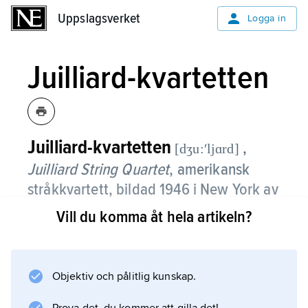
Uppslagsverket
Uppslagsverket
Logga in
Juilliard-kvartetten
Juilliard-kvartetten
,
[dʒu:ʹljɑrd]
Juilliard String Quartet
, amerikansk
stråkkvartett, bildad 1946 i New York av
William Schuman som Juilliard School of
Vill du komma åt hela artikeln?
Musics egen kvartett.
J. har uruppfört ett 60-tal amerikanska verk
Objektiv och pålitlig kunskap.
och är främst känd för sina tolkningar av
Schönbergskolans verk. Ensemblen har gästat