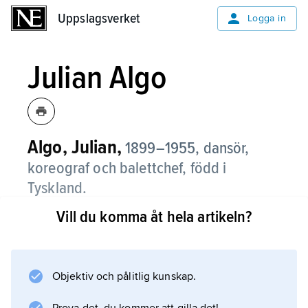
Uppslagsverket
Uppslagsverket
Logga in
Julian Algo
Algo, Julian,
1899–1955, dansör,
koreograf och balettchef, född i
Tyskland.
Vill du komma åt hela artikeln?
Efter en karriär som dansör och balettchef i
Tyskland kom Algo 1931 till Kungliga Operan
som premiärdansör och balettchef. För
Operan skapade han ett tiotal baletter, varav
Objektiv och pålitlig kunskap.
några var egna versioner av verk som haft