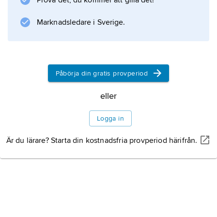
Prova det, du kommer att gilla det!
urpremiär i Ballets Russes. Flera av Algos
baletter hade ett komiskt anslag; dit hör
Marknadsledare i Sverige.
Orfeus
Litteraturanvisning
Påbörja din gratis provperiod
eller
Information om artikeln
Logga in
Är du lärare? Starta din kostnadsfria provperiod härifrån.