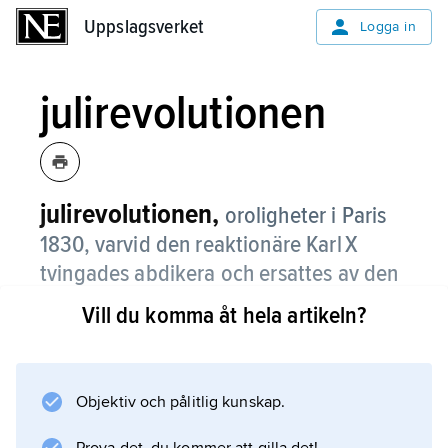
Uppslagsverket
Uppslagsverket
Logga in
julirevolutionen
julirevolutionen,
oroligheter i Paris
1830, varvid den reaktionäre Karl X
tvingades abdikera och ersattes av den
liberalare Ludvig Filip I.
Vill du komma åt hela artikeln?
Vid det bourbonska kungadömets restauration
1814 hade Ludvig XVIII utfärdat en författning,
där han fastslog att all makt härrörde från
Objektiv och pålitlig kunskap.
kungen men godtog en rad fri- och rättigheter