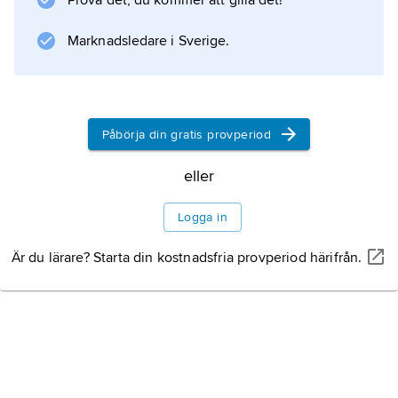
Prova det, du kommer att gilla det!
och sociala landvinningar från revolutionen.
Rösträtten var starkt begränsad.
Marknadsledare i Sverige.
Litteraturanvisning
Påbörja din gratis provperiod
eller
Information om artikeln
Logga in
Är du lärare? Starta din kostnadsfria provperiod härifrån.