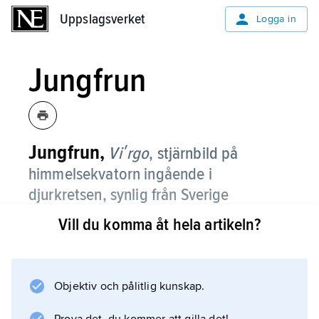
Uppslagsverket
Uppslagsverket
Logga in
Jungfrun
Jungfrun,
Viʹrgo
,
stjärnbild på
himmelsekvatorn ingående i
djurkretsen, synlig från Sverige
huvudsakligen under årets första sex
Vill du komma åt hela artikeln?
månader.
Vid höstdagjämningen befinner sig solen i
stjärnbilden
Objektiv och pålitlig kunskap.
Jungfrun, vid gränsen mellan