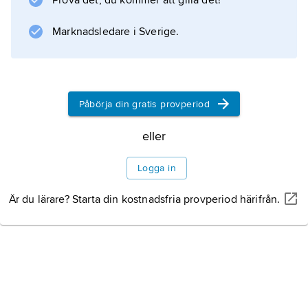
Prova det, du kommer att gilla det!
stjärntecknen
Jungfrun och Vågen.
Marknadsledare i Sverige.
Information om artikeln
Påbörja din gratis provperiod
eller
Logga in
Är du lärare? Starta din kostnadsfria provperiod härifrån.