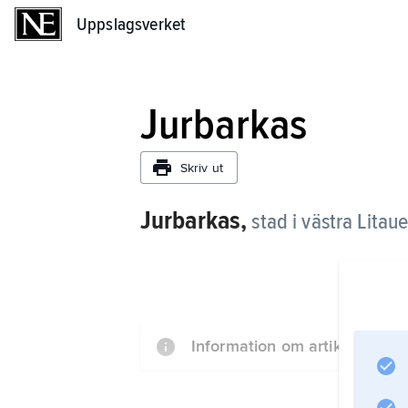
Uppslagsverket
Uppslagsverket
Jurbarkas
Skriv ut
Jurbarkas,
stad i västra Litau
Information om artikeln