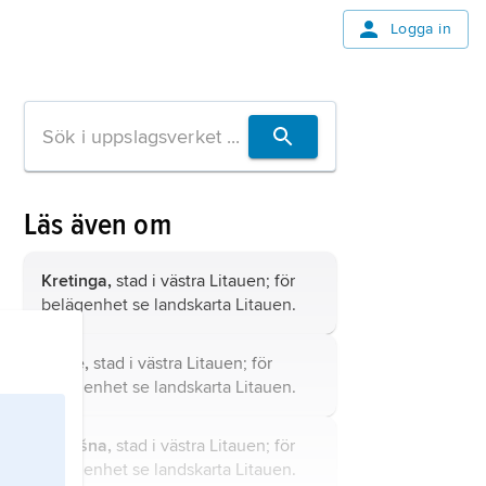
Logga in
Läs även om
Kretinga,
stad i västra Litauen; för
belägenhet se landskarta
Litauen
.
Šilalė,
stad i västra Litauen; för
belägenhet se landskarta
Litauen
.
Švėkšna,
stad i västra Litauen; för
belägenhet se landskarta
Litauen
.