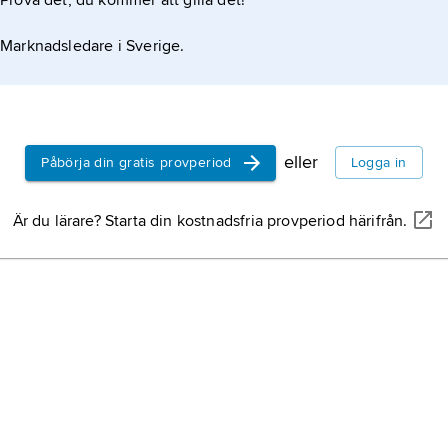
Prova det, du kommer att gilla det!
Marknadsledare i Sverige.
eller
Påbörja din gratis provperiod
Logga in
Är du lärare? Starta din kostnadsfria provperiod härifrån.