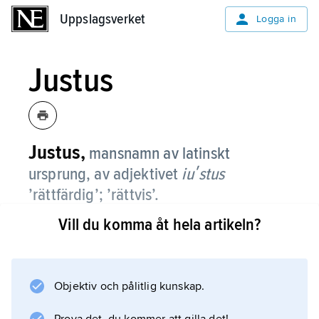
Uppslagsverket
Uppslagsverket
Logga in
Justus
Justus,
mansnamn av latinskt
ursprung, av adjektivet
iuʹstus
’rättfärdig’; ’rättvis’.
Vill du komma åt hela artikeln?
Namnet har funnits i svenskan sedan 1630-
talet. Numera är det mycket ovanligt.
Objektiv och pålitlig kunskap.