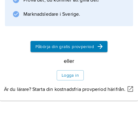
Information om artikeln
Prova det, du kommer att gilla det!
Marknadsledare i Sverige.
Påbörja din gratis provperiod
eller
Logga in
Är du lärare? Starta din kostnadsfria provperiod härifrån.