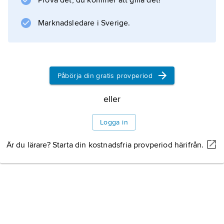
Prova det, du kommer att gilla det!
Marknadsledare i Sverige.
Påbörja din gratis provperiod
eller
Logga in
Är du lärare? Starta din kostnadsfria provperiod härifrån.