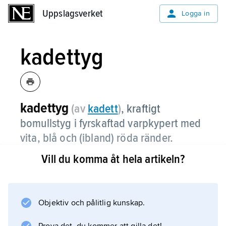
Uppslagsverket
Uppslagsverket
Logga in
kadettyg
kadettyg
(av
kadett
)
, kraftigt
bomullstyg i fyrskaftad varpkypert med
vita, blå och (ibland) röda ränder.
Vill du komma åt hela artikeln?
Det används bl.a. till barnkläder.
Objektiv och pålitlig kunskap.
Information om artikeln