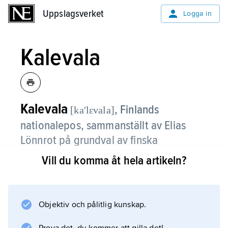
Uppslagsverket
Uppslagsverket
Logga in
Kalevala
Kalevala
, Finlands
[kaʹlɛvala]
nationalepos, sammanställt av Elias
Lönnrot på grundval av finska
forndikter.
Vill du komma åt hela artikeln?
Den första upplagan, ”gamla Kalevala”, kom
1835 och den slutgiltiga ”nya Kalevala” som
omfattar 22 795 verser i 50 sånger, kom 1849.
Objektiv och pålitlig kunskap.
Versmåttet är fyra trokéer med rik allitteration