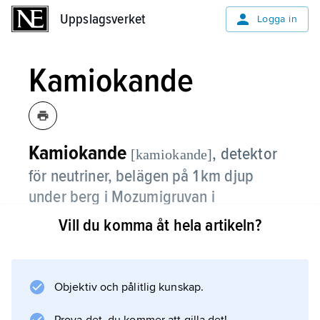
Uppslagsverket
Uppslagsverket
Logga in
Kamiokande
Kamiokande
,
detektor
[kamiokande]
för neutriner, belägen på 1 km djup
under berg i Mozumigruvan i
prefekturen Gifu i Japan.
Vill du komma åt hela artikeln?
Kamiokande byggdes ursprungligen som
Kamioka underjordiska observatorium
1983 och hade som ursprungligt syfte att
Objektiv och pålitlig kunskap.
påvisa protonsönderfall, vilket skulle tyda på