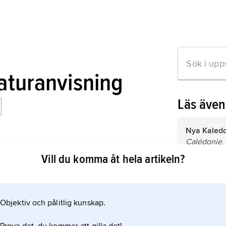
raturanvisning
Läs äve
Nya Kaledo
Calédonie
,
of New Caledonia
speciell sta
Vill du komma åt hela artikeln?
generis
) i 
Stilla havet
Melanesien
Stilla have
sydvästra 
Objektiv och pålitlig kunskap.
mation om artikeln
Guinea och 
befolkas av