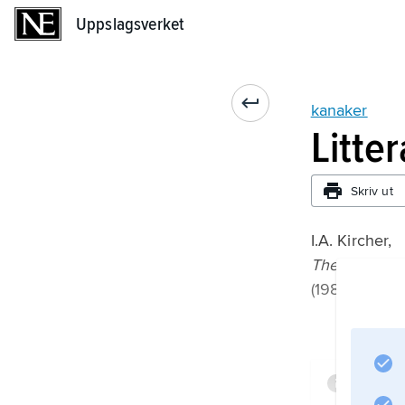
Uppslagsverket
Uppslagsverket
kanaker
Litte
Skriv ut
I.A. Kircher,
The Kanaks 
(1986).
Infor