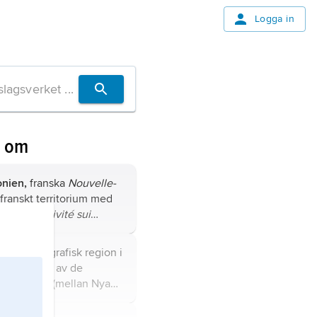
Logga in
n om
nien,
franska
Nouvelle-
 franskt territorium med
tus (
collectivité sui
Melanesien, sydvästra
.
,
etnogeografisk region i
t bestående av de
ögrupperna (mellan Nya
Fiji), som huvudsakligen
 melanesier.