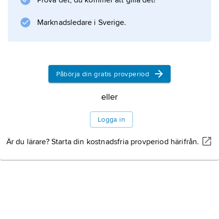
Prova det, du kommer att gilla det!
Marknadsledare i Sverige.
Påbörja din gratis provperiod
eller
Logga in
Är du lärare? Starta din kostnadsfria provperiod härifrån.