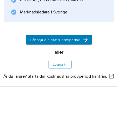
Prova det, du kommer att gilla det!
Marknadsledare i Sverige.
Påbörja din gratis provperiod
eller
Logga in
Är du lärare? Starta din kostnadsfria provperiod härifrån.