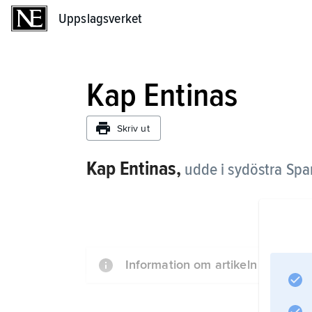
Uppslagsverket
Uppslagsverket
Kap Entinas
Skriv ut
Kap Entinas,
udde i sydöstra Spa
Information om artikeln