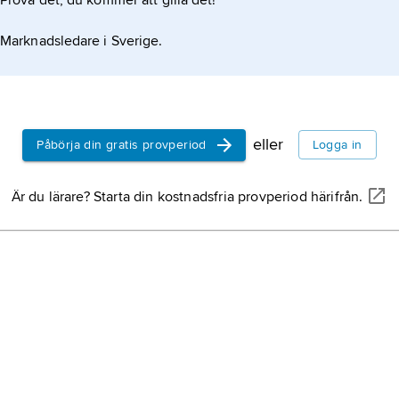
Prova det, du kommer att gilla det!
Marknadsledare i Sverige.
eller
Påbörja din gratis provperiod
Logga in
Är du lärare? Starta din kostnadsfria provperiod härifrån.