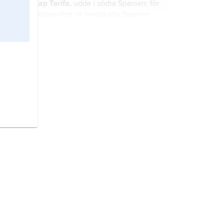
Kap Tarifa,
udde i södra Spanien; för
belägenhet se landskarta
Spanien
.
Kap Tortosa,
udde i östra Spanien;
för belägenhet se landskarta
Spanien
.
Kap Ortegal,
udde i nordvästra
Spanien; för belägenhet se
landskarta
Spanien
.
Kap Europa,
udde i södra Spanien;
för belägenhet se landskarta
Spanien
.
Kap Peñas,
udde i norra Spanien;
för belägenhet se landskarta
Spanien
.