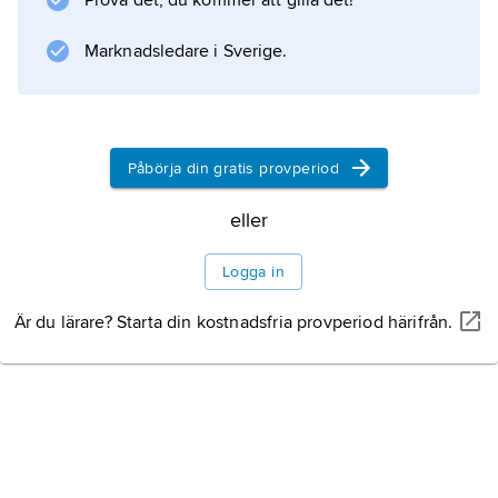
Prova det, du kommer att gilla det!
Marknadsledare i Sverige.
Påbörja din gratis provperiod
eller
Logga in
Är du lärare? Starta din kostnadsfria provperiod härifrån.