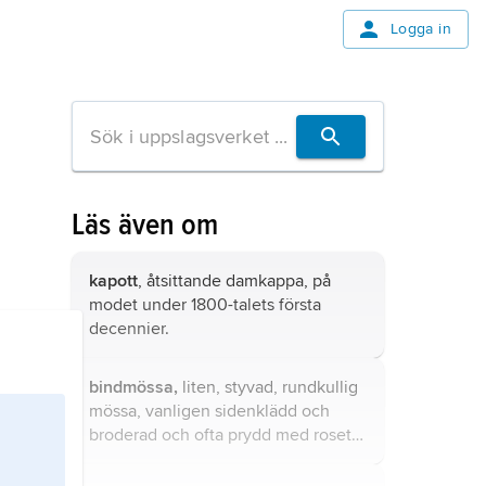
Logga in
Läs även om
kapott
, åtsittande damkappa, på
modet under 1800-talets första
decennier.
bindmössa,
liten, styvad, rundkullig
mössa, vanligen sidenklädd och
broderad och ofta prydd med rosett
baktill eller runt kullen.