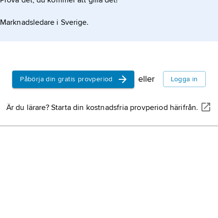
Prova det, du kommer att gilla det!
Marknadsledare i Sverige.
eller
Påbörja din gratis provperiod
Logga in
Är du lärare? Starta din kostnadsfria provperiod härifrån.