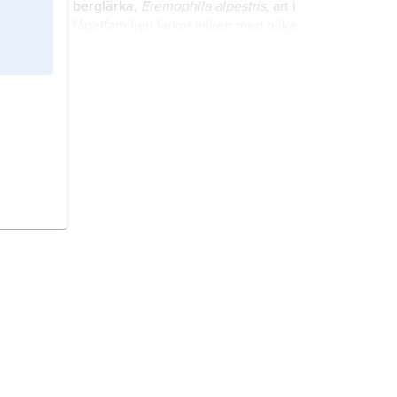
berglärka,
Eremophila alpestris
, art i
fågelfamiljen lärkor vilken med olika
underarter förekommer över hela
norra halvklotet.
sgabello
, italiensk pall eller stol,
utbildad under renässansen och
förekommande i två huvudtyper,
den ena med tre ben, två fram och
ett bak, den andra med två
frisyr
,
koaffyr
, sättet att arrangera
profilerade plankben.
huvudhår och skägg.
skägg,
hårväxt i ansiktet på män.
behå,
bh
,
bysthållare
, förr
brösthållare
, underplagg som stöder
och formar kvinnans bröst; även
överdel till tvådelad baddräkt.
stövlar
, fotbeklädnader med höga