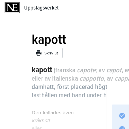
Uppslagsverket
Uppslagsverket
kapott
Skriv ut
kapott
(franska
capote
; av
capot
, 
eller av italienska
cappotto
, av
capp
damhatt, först placerad högt uppe på
fasthållen med band under hakan, på
Den kallades även
kråkhatt
eller