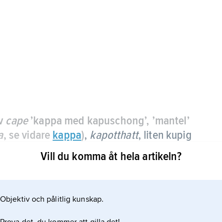
av
cape
’kappa med kapuschong’, ’mantel’
a
, se vidare
kappa
)
,
kapotthatt
, liten kupig
 hjässan, senare långt bak på huvudet,
Vill du komma åt hela artikeln?
 modet under 1800-talets andra hälft.
Objektiv och pålitlig kunskap.