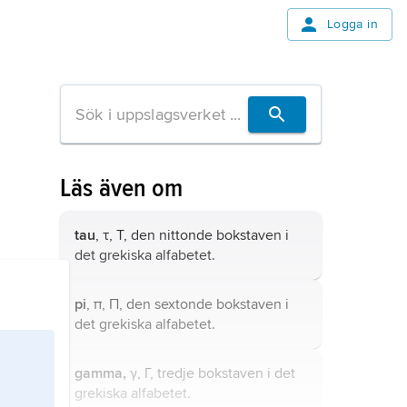
Logga in
Läs även om
tau
, τ, Τ, den nittonde bokstaven i
det grekiska alfabetet.
pi
, π, Π, den sextonde bokstaven i
det grekiska alfabetet.
gamma,
γ, Γ, tredje bokstaven i det
grekiska alfabetet.