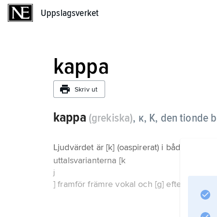
Uppslagsverket
Uppslagsverket
kappa
Skriv ut
kappa
(grekiska)
,
κ, Κ, den tionde b
Ljudvärdet är [k] (oaspirerat) i både anti
uttalsvarianterna [k
j
] framför främre vokal och [g] efter [ŋ]; t