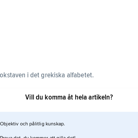
okstaven i det grekiska alfabetet.
k och modern grekiska. I modern grekiska används
Vill du komma åt hela artikeln?
eckenföljden γκ (gamma+kappa) betecknar oftast [g].
Objektiv och pålitlig kunskap.