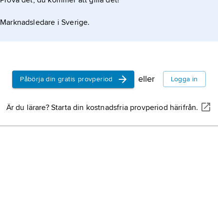
Prova det, du kommer att gilla det!
Marknadsledare i Sverige.
eller
Påbörja din gratis provperiod
Logga in
Är du lärare? Starta din kostnadsfria provperiod härifrån.