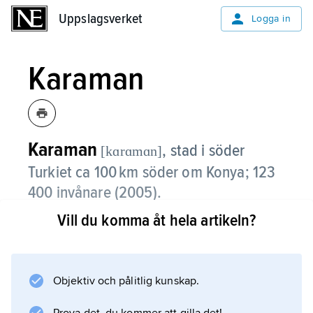
Uppslagsverket
Uppslagsverket
Logga in
Karaman
Karaman
,
stad i söder
[kɑrɑmɑn]
Turkiet ca 100 km söder om Konya; 123
400 invånare (2005).
Vill du komma åt hela artikeln?
K., under antiken benämnt
Laranda
, erövrades av seljuqerna ca 1100. Staden
intogs 1256 av den turkmenska
Objektiv och pålitlig kunskap.
karamandynastin och blev 1275 dess