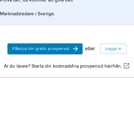
Prova det, du kommer att gilla det!
Marknadsledare i Sverige.
eller
Påbörja din gratis provperiod
Logga in
Är du lärare? Starta din kostnadsfria provperiod härifrån.