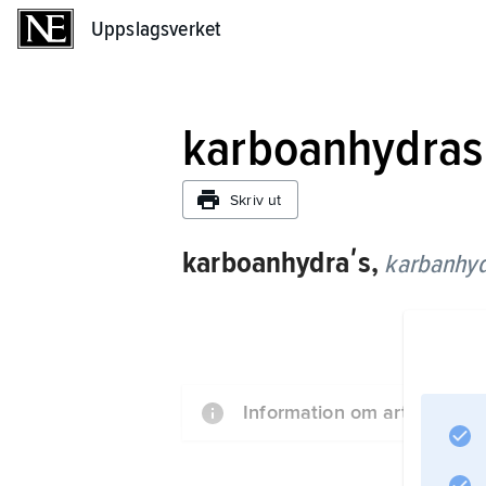
Uppslagsverket
Uppslagsverket
karboanhydras
Skriv ut
karboanhydraʹs,
karbanhyd
Information om artikeln