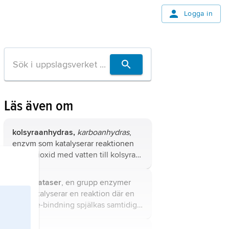
Logga in
Läs även om
kolsyraanhydras,
karboanhydras
,
enzym som katalyserar reaktionen
av koldioxid med vatten till kolsyra
eller bikarbonatjoner och den
omvända reaktionen.
dehydrataser
, en grupp enzymer
som katalyserar en reaktion där en
kol-syre-bindning spjälkas samtidigt
som en vattenmolekyl bildas.