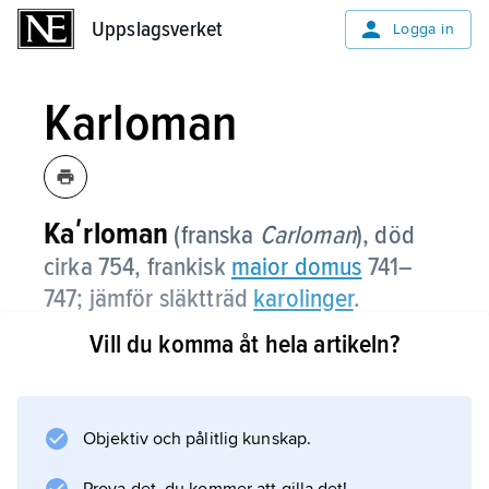
Uppslagsverket
Uppslagsverket
Logga in
Karloman
Kaʹrloman
(franska
Carloman
),
död
cirka 754, frankisk
maior domus
741–
747; jämför släktträd
karolinger
.
Vill du komma åt hela artikeln?
Vid fadern
Karl Martells
död ärvde Karloman
Austrasien
Objektiv och pålitlig kunskap.
, Alemannien och Thüringen, medan dennes