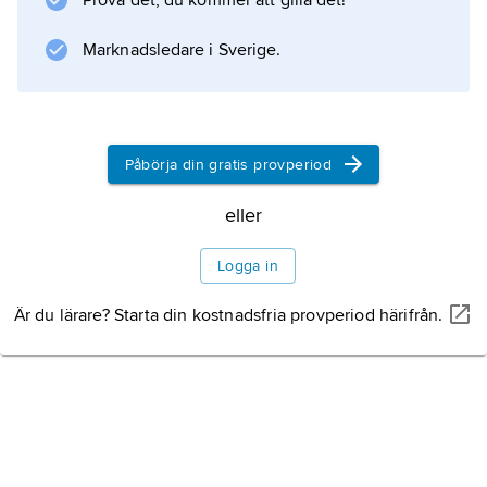
Prova det, du kommer att gilla det!
övriga områden tillföll brodern
Pippin den lille
Marknadsledare i Sverige.
. Karloman försvarade väldet med kraft, men
747 for han till Italien, grundade ett kloster på
Monte Soratte och blev munk i
Monte Cassino
Påbörja din gratis provperiod
. År 754 sökte han medla mellan Pippin och
langobarderna
eller
, men brodern satte
Logga in
Är du lärare? Starta din kostnadsfria provperiod härifrån.
Information om artikeln