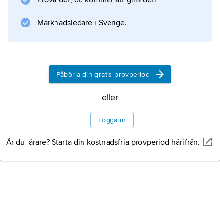
Prova det, du kommer att gilla det!
Marknadsledare i Sverige.
Påbörja din gratis provperiod
eller
Logga in
Är du lärare? Starta din kostnadsfria provperiod härifrån.