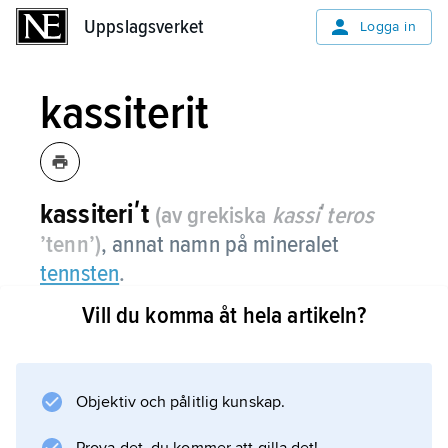
Uppslagsverket
Uppslagsverket
Logga in
kassiterit
kassiteriʹt
(av grekiska
kassiʹteros
’tenn’)
, annat namn på mineralet
tennsten
.
Vill du komma åt hela artikeln?
Information om artikeln
Objektiv och pålitlig kunskap.