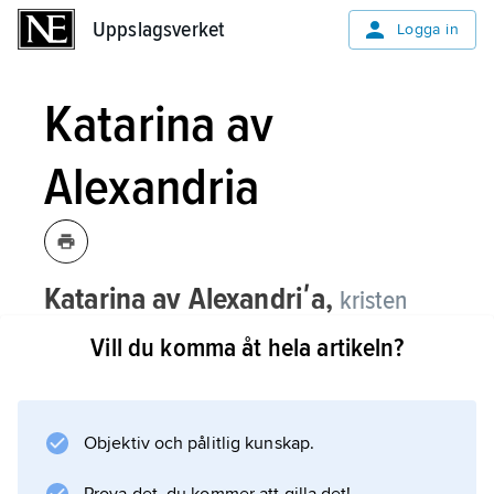
Uppslagsverket
Uppslagsverket
Logga in
Katarina av
Alexandria
Katarina av Alexandriʹa,
kristen
martyr i Alexandria, förmodligen i
Vill du komma åt hela artikeln?
början av 300-talet.
Enligt legenden sökte man först döda henne
med ett spikförsett hjul (därav den svenska
Objektiv och pålitlig kunskap.
folkvisan om ”liten Karin” i spiketunnan) och