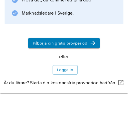
Prova det, du kommer att gilla det!
Information om artikeln
Marknadsledare i Sverige.
Påbörja din gratis provperiod
eller
Logga in
Är du lärare? Starta din kostnadsfria provperiod härifrån.