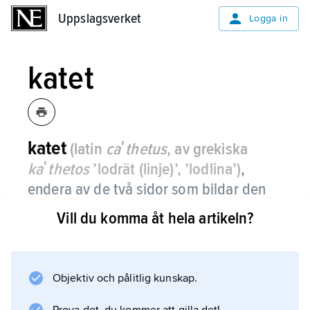
Uppslagsverket
Uppslagsverket
Logga in
katet
katet
(latin
caʹthetus
, av grekiska
kaʹthetos
’lodrät (linje)’, ’lodlina’)
,
endera av de två sidor som bildar den
räta vinkeln i en rätvinklig triangel.
Vill du komma åt hela artikeln?
Den tredje, motstående sidan kallas
hypotenusa.
Objektiv och pålitlig kunskap.