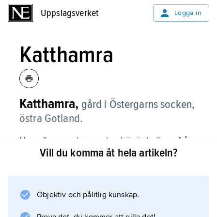
Uppslagsverket
Uppslagsverket
Logga in
Katthamra
Katthamra,
gård i Östergarns socken,
östra Gotland.
Huvudbyggnaden av sten härrör troligen från
Vill du komma åt hela artikeln?
1700-talets förra hälft och påbyggdes 1812
med en övervåning under brutet tak.
Rumsinredningar från denna tid är bevarade.
De båda kvadratiska envåningsflyglarna torde
Objektiv och pålitlig kunskap.
härröra från 1700-talets förra hälft.