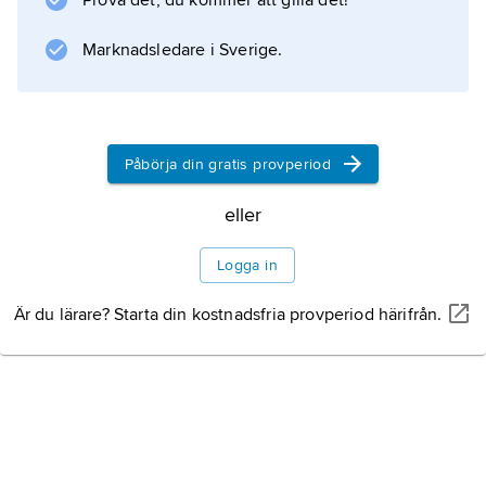
Prova det, du kommer att gilla det!
Marknadsledare i Sverige.
Information om artikeln
Påbörja din gratis provperiod
eller
Logga in
Är du lärare? Starta din kostnadsfria provperiod härifrån.