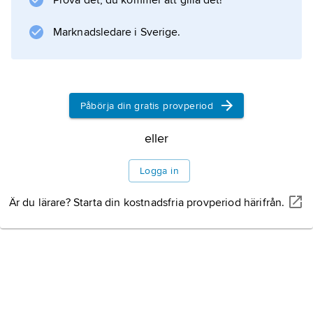
Prova det, du kommer att gilla det!
Marknadsledare i Sverige.
Påbörja din gratis provperiod
eller
Logga in
Är du lärare? Starta din kostnadsfria provperiod härifrån.