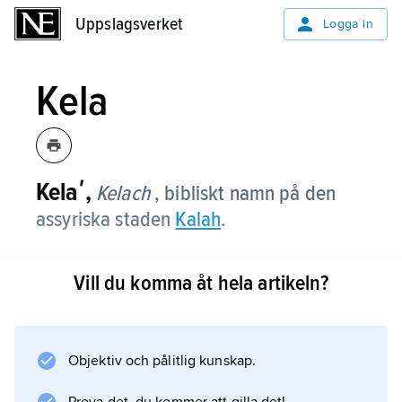
Uppslagsverket
Uppslagsverket
Logga in
Kela
Kelaʹ,
Kelach
, bibliskt namn på den
assyriska staden
Kalah
.
Vill du komma åt hela artikeln?
Information om artikeln
Objektiv och pålitlig kunskap.