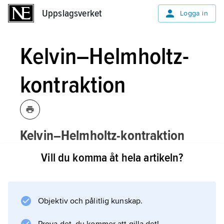
Uppslagsverket
Uppslagsverket
Logga in
Kelvin–Helmholtz-
kontraktion
Kelvin–Helmholtz-kontraktion
(efter
William Thomson Kelvin
och
[kɛl-]
Vill du komma åt hela artikeln?
Hermann von Helmholtz
)
,
det skeende
som uppträder när den inneboende
gravitationen drar samman en
Objektiv och pålitlig kunskap.
gasmassa, t.ex. en blivande stjärna, på