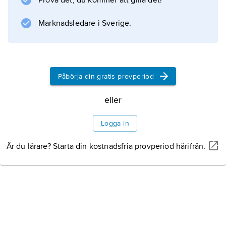
Prova det, du kommer att gilla det!
Marknadsledare i Sverige.
Påbörja din gratis provperiod
eller
Logga in
Är du lärare? Starta din kostnadsfria provperiod härifrån.