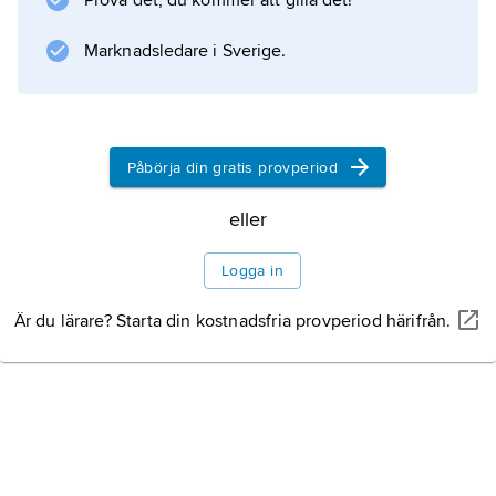
Prova det, du kommer att gilla det!
förbundsordförande där. Pettersson var
generaldirektör för Arbetarskyddsverket
Marknadsledare i Sverige.
1999–2001.
Påbörja din gratis provperiod
Information om artikeln
eller
Logga in
Är du lärare? Starta din kostnadsfria provperiod härifrån.