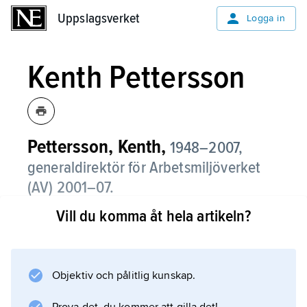
Uppslagsverket
Uppslagsverket
Logga in
Kenth Pettersson
Pettersson, Kenth,
1948–2007,
generaldirektör för Arbetsmiljöverket
(AV) 2001–07.
Vill du komma åt hela artikeln?
Pettersson anställdes 1977 som
utredningssekreterare i Handelsanställdas
förbund. År 1982 utsågs han till
avtalssekreterare och 1988 till förste vice
Objektiv och pålitlig kunskap.
ordförande, och 1991–99 var han