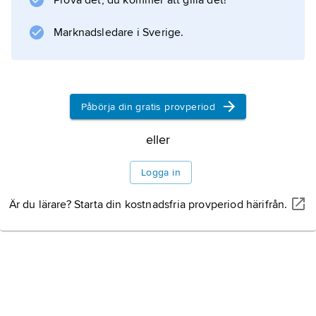
Prova det, du kommer att gilla det!
handelsfärder.
Marknadsledare i Sverige.
Information om artikeln
Påbörja din gratis provperiod
eller
Logga in
Är du lärare? Starta din kostnadsfria provperiod härifrån.