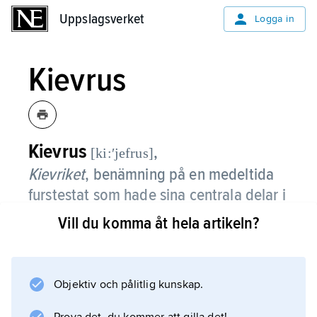
Uppslagsverket
Uppslagsverket
Logga in
Kievrus
Kievrus
,
[ki:ʹjefrus]
Kievriket
,
benämning på en medeltida
furstestat som hade sina centrala delar i
Dneprdalen i nuvarande Ukraina.
Vill du komma åt hela artikeln?
Kievrus var ett omfångsrikt men löst
sammanfogat rike, som skapades på 800-talet
i mötet mellan framväxande östslaviska
Objektiv och pålitlig kunskap.
agrarsamhällen och de nordiska vikingarnas