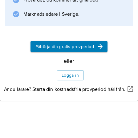
Prova det, du kommer att gilla det!
både elever och professionella skrivare de
Marknadsledare i Sverige.
ord- och teckenlistor vilkas grunddrag
utvecklades redan i kilskriftens början.
Lertavlor förvarades
Påbörja din gratis provperiod
eller
Information om artikeln
Logga in
Är du lärare? Starta din kostnadsfria provperiod härifrån.