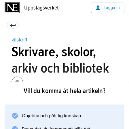
Uppslagsverket
Uppslagsverket
Logga in
kilskrift
Skrivare, skolor,
arkiv och bibliotek
Vill du komma åt hela artikeln?
Kilskrift skrevs av skrivare utbildade i fleråriga
skolor. Dråpliga berättelser finns om elevernas
vardag i skolan. Eleverna skrev allt svårare
Objektiv och pålitlig kunskap.
texter, vanligen valda ur de traditionella
mesopotamiska texterna. Till sin hjälp hade