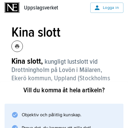
Uppslagsverket
Uppslagsverket
Logga in
Kina slott
Kina slott,
kungligt lustslott vid
Drottningholm på Lovön i Mälaren,
Ekerö kommun, Uppland (Stockholms
län).
Vill du komma åt hela artikeln?
En paviljong av trä, ritad av Adolf Fredrik,
troligen i samarbete med Carl Hårleman,
uppfördes 1753 som födelsedagspresent till
Objektiv och pålitlig kunskap.
Lovisa Ulrika. Den ersattes 1769 av det