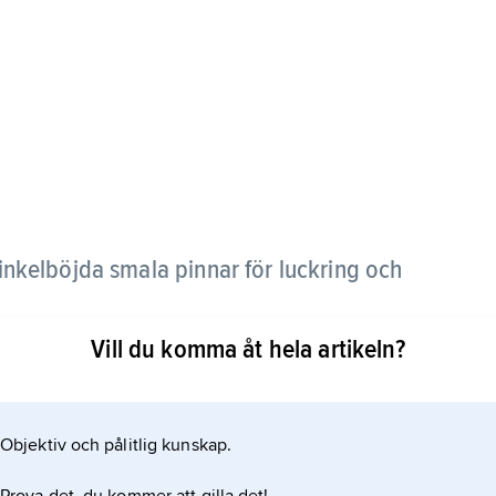
nkelböjda smala pinnar för luckring och
Vill du komma åt hela artikeln?
t jordbearbetningsredskap med vinkelböjda pinnar
ekt. Detta ersattes så småningom av redskap med
nande skär. I övre Norrland användes förr
Objektiv och pålitlig kunskap.
r med klösharv och påminnande om på andra håll