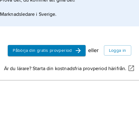
Prova det, du kommer att gilla det!
Marknadsledare i Sverige.
eller
Påbörja din gratis provperiod
Logga in
Är du lärare? Starta din kostnadsfria provperiod härifrån.