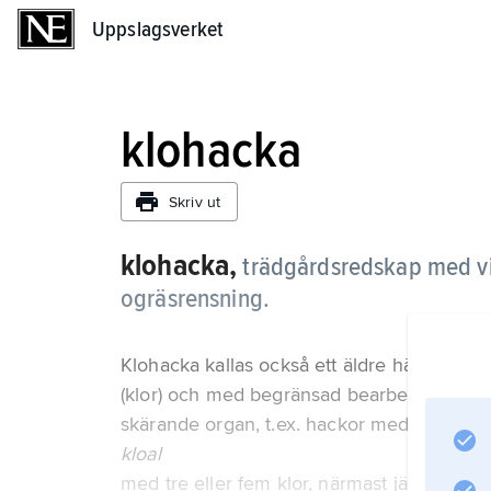
Uppslagsverket
Uppslagsverket
klohacka
Skriv ut
klohacka,
trädgårdsredskap med vi
ogräsrensning.
Klohacka kallas också ett äldre hästdrage
(klor) och med begränsad bearbetningseff
skärande organ, t.ex. hackor med gåsfotlik
kloal
med tre eller fem klor, närmast jämförba