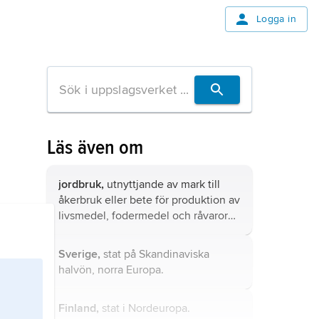
Logga in
Läs även om
jordbruk,
utnyttjande av mark till
åkerbruk eller bete för produktion av
livsmedel, fodermedel och råvaror
till energiändamål eller till vidare
industriell förädling eller beredning.
Sverige,
stat på Skandinaviska
halvön, norra Europa.
Finland,
stat i Nordeuropa.