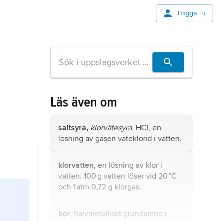
Logga in
Läs även om
saltsyra,
klorvätesyra
, HCl, en
lösning av gasen väteklorid i vatten.
klorvatten,
en lösning av klor i
vatten. 100 g vatten löser vid 20 °C
och 1 atm 0,72 g klorgas.
bor
, halvmetalliskt grundämne i