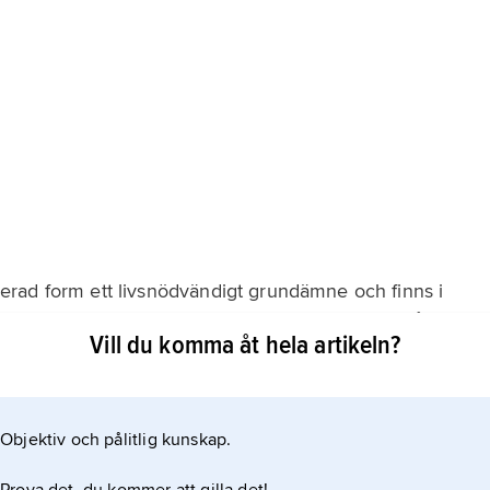
ducerad form ett livsnödvändigt grundämne och finns i
trala klorider eller som saltsyra. En människa på 70 kg
Vill du komma åt hela artikeln?
mer. Kloridjoner har i levande organismer betydelse i
otjoner” till
Objektiv och pålitlig kunskap.