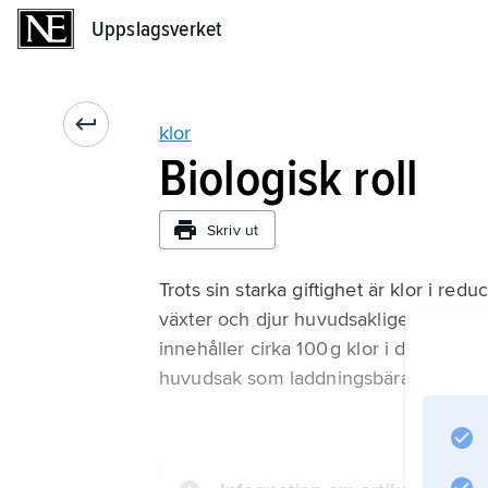
Uppslagsverket
Uppslagsverket
klor
Biologisk roll
Skriv ut
Trots sin starka giftighet är klor i re
växter och djur huvudsakligen som neu
innehåller cirka 100 g klor i dessa for
huvudsak som laddningsbärare, som ”m