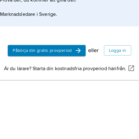
Prova det, du kommer att gilla det!
Marknadsledare i Sverige.
eller
Påbörja din gratis provperiod
Logga in
Är du lärare? Starta din kostnadsfria provperiod härifrån.