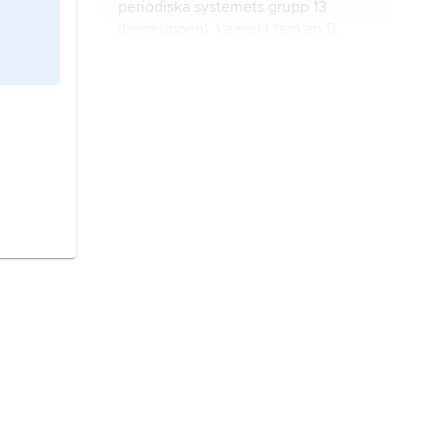
periodiska systemets grupp 13
(
borgruppen
), kemiskt tecken B.
brom
, det enda vid rumstemperatur
flytande icke-metalliska
grundämnet.
klor–alkaliprocessen,
klor–
alkalimetoden
, industriell metod för
framställning av klor och alkali
(oftast natriumhydroxid) genom
elektrolys av en koncentrerad
germanium
, halvmetalliskt grundämne
alkalikloridlösning, vanligen
i periodiska systemets grupp 14
natriumklorid (koksalt), i vatten.
(
kolgruppen
), kemiskt tecken Ge,
halvledare.
klorering,
desinfektion av vatten
med klor eller vissa aktiva
klorföreningar.