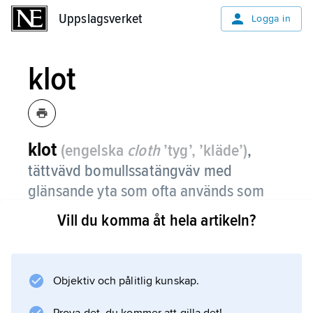
Uppslagsverket
Uppslagsverket
Logga in
klot
klot
(engelska
cloth
’tyg’, ’kläde’)
,
tättvävd bomullssatängväv med
glänsande yta som ofta används som
fodervara.
Vill du komma åt hela artikeln?
Klot av hårt klistrad tvåskaftsväv används bl.a.
i bokband (
klotband
Objektiv och pålitlig kunskap.
).