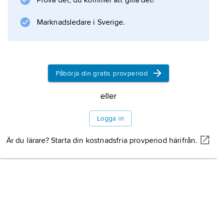
Prova det, du kommer att gilla det!
Marknadsledare i Sverige.
Information om artikeln
Påbörja din gratis provperiod
eller
Logga in
Är du lärare? Starta din kostnadsfria provperiod härifrån.