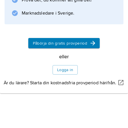
Prova det, du kommer att gilla det!
Marknadsledare i Sverige.
Påbörja din gratis provperiod
eller
Logga in
Är du lärare? Starta din kostnadsfria provperiod härifrån.