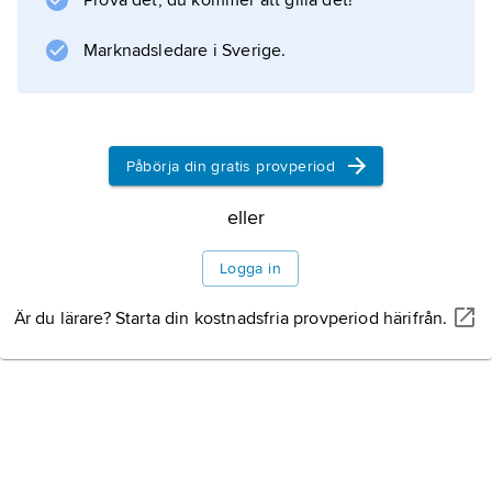
Prova det, du kommer att gilla det!
Teaterlederforening. Bland hans
iscensättningar märks främst ”Antigone”
Marknadsledare i Sverige.
(1945).
Påbörja din gratis provperiod
Information om artikeln
eller
Logga in
Är du lärare? Starta din kostnadsfria provperiod härifrån.