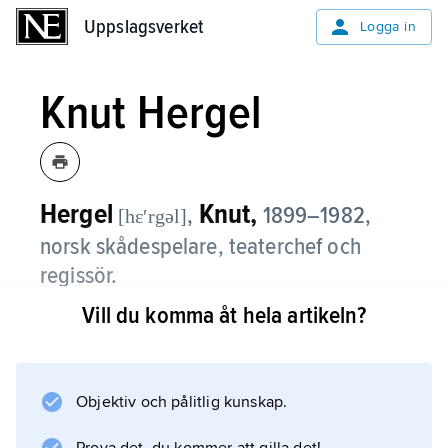
Uppslagsverket
Uppslagsverket
Logga in
Knut Hergel
Hergel
Knut,
,
1899–1982,
[hɛʹrgəl]
norsk skådespelare, teaterchef och
regissör.
Vill du komma åt hela artikeln?
Knut Hergel var chef för Det Norske Teatret
1936–46, med avbrott 1942–45 då han som
flykting i Sverige var gästregissör vid Malmö
stadsteater. Åren 1946–60 var han chef för
Objektiv och pålitlig kunskap.
Nationaltheatret samt ordförande i Norsk