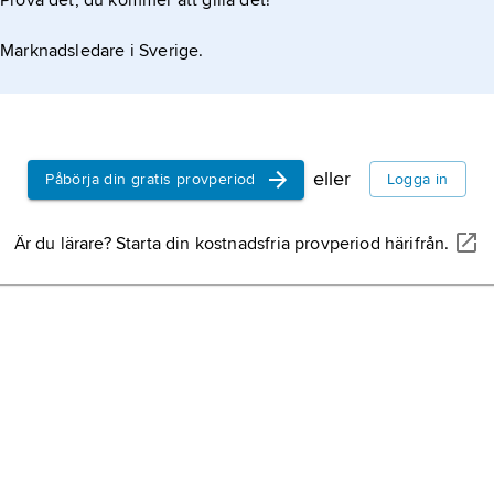
Prova det, du kommer att gilla det!
densiteten ca 450. Värmevärdet varierar kring 33,3
Marknadsledare i Sverige.
eller
Påbörja din gratis provperiod
Logga in
Är du lärare? Starta din kostnadsfria provperiod härifrån.