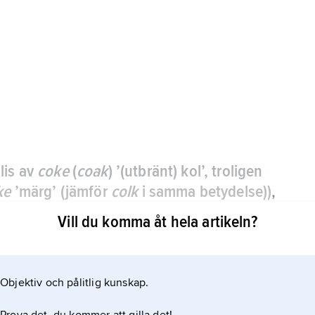
alis av
coke
(
coak
) ’(utbränt) kol’, troligen
ke
’märg’ (jämför
colk
i samma betydelse))
,
rolys av stenkol varvid metan och andra
Vill du komma åt hela artikeln?
ch består till 90–95 % av grundämnet kol, medan 5–
Objektiv och pålitlig kunskap.
eten är 150–180 kg/m