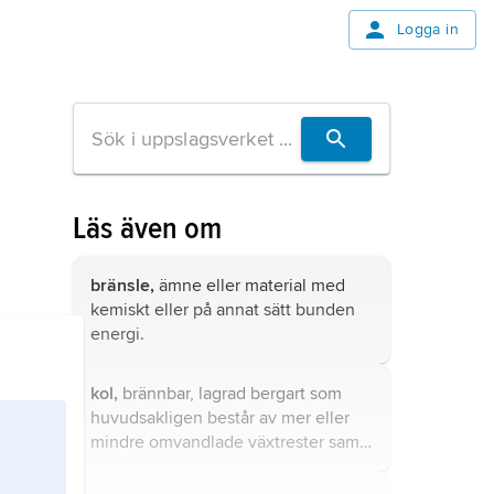
Logga in
Läs även om
bränsle,
ämne eller material med
kemiskt eller på annat sätt bunden
energi.
kol,
brännbar, lagrad bergart som
huvudsakligen består av mer eller
mindre omvandlade växtrester samt
en mindre andel oorganiskt material
(organogen bergart).