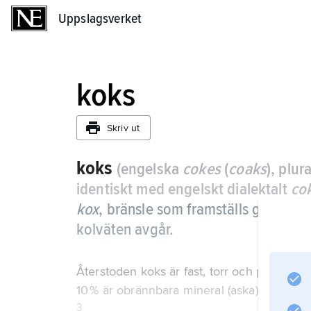
Uppslagsverket
Uppslagsverket
koks
Skriv ut
koks
(engelska
cokes
(
coaks
), plur
identiskt med engelskt dialektalt
co
kox
,
bränsle som framställs genom py
kolväten avgår.
Återstoden koks är fast, torr och porös o
10 % är obrännbara mineral (aska). Densit
3